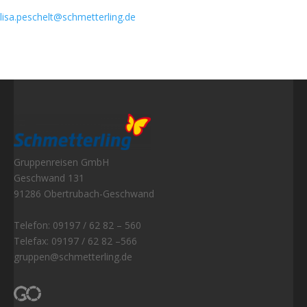
lisa.peschelt@schmetterling.de
Gruppenreisen GmbH
Geschwand 131
91286 Obertrubach-Geschwand
Telefon: 09197 / 62 82 – 560
Telefax: 09197 / 62 82 –566
gruppen@schmetterling.de