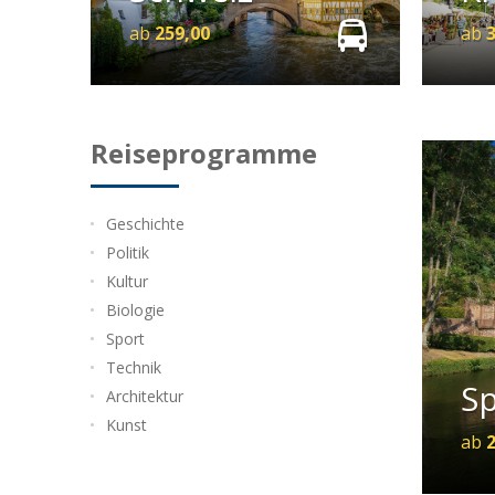
ab
259,00
ab
Reiseprogramme
Ge
Geschichte
Abs
Politik
Kla
Kultur
Biologie
Sport
Technik
Sp
Architektur
Kunst
ab