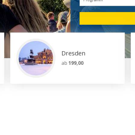
Dresden
ab
199,00
 gemacht
Kunst 
everanstalter
Wir organisieren
che Beratung