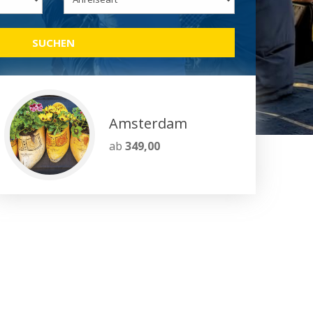
SUCHEN
Amsterdam
ab
349,00
-und Kurstadt Aachen
 originelle Gruppenreisen im In- und Ausland.