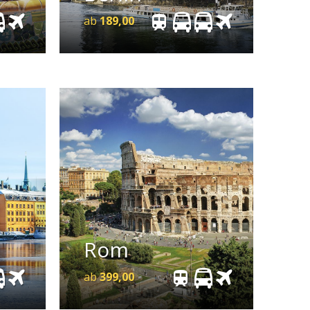
ab
189,00
ab
Geschichte
Kultur
399,00
Rom
e
Details
Anfrage
ab
399,00