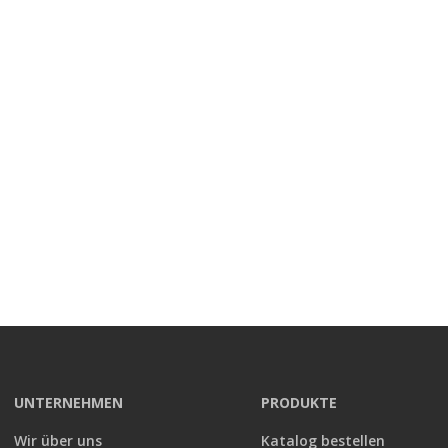
Rückruf Service
Füllen Sie einfach das Formular aus und wir rufen Sie
zurück
UNTERNEHMEN
PRODUKTE
Wir über uns
Katalog bestellen