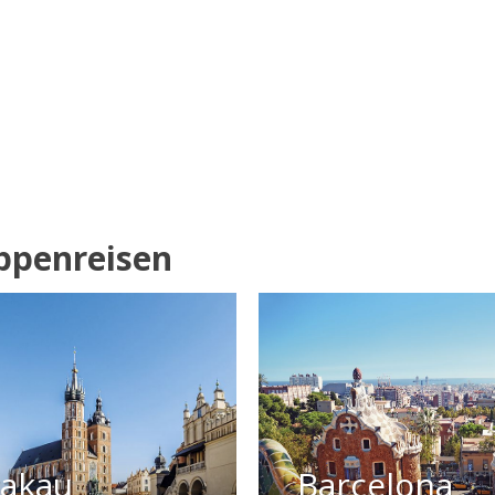
Die Kaiserstadt Aachen
rhaftpflicht- und
Bedeutung, der Kuns
0 Personen:
Senden Sie Ihre
de
ppenreisen
339,00
399,00
rakau
Barcelona